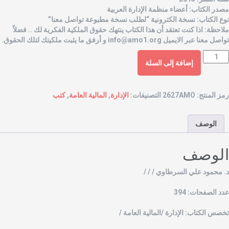
صدر الكتاب: أعضاء منظمة الإدارة العربية
وع الكتاب: نسخة الكترونية “لطلب نسخة مطبوعة تواصل معنا”
لاحظة: اذا كنت تعتقد أن هذا الكتاب ينتهك حقوق الملكية الفكرية لك .. فضلاً
واصل معنا عبر الايميل
info@amo1.org
و أرفق ما يثبت ملكيتك لتلك الحقوق.
إضافة إلى السلة
مز المنتج:
2627AMO
التصنيفات:
الإدارة
,
المالية العامة
,
كتب
الوصف
لوصف
. محمود علي السرطاوي / / /
دد الصفحات: 394
خصص الكتاب: الإدارة /المالية العامة /