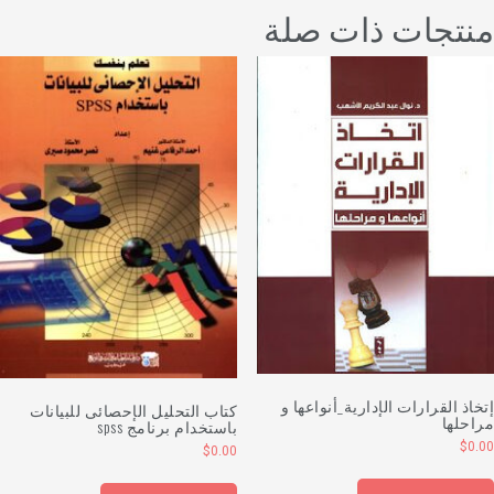
نتجات ذات صلة
تخاذ القرارات الإدارية_أنواعها و
كتاب التحليل الإحصائى للبيانات
راحلها
باستخدام برنامج spss
$
0.0
$
0.00