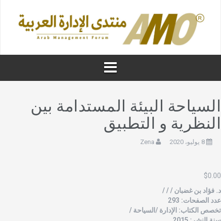
لسياحة البيئة المستدامة بين
لنظرية و التطبيق
8 يوليو، 2020
Zena
$
0.0
. فؤاد بن غضبان / / /
دد الصفحات: 293
خصص الكتاب: الإدارة /السياحة /
ة النشر: 2015