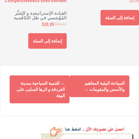
$
0.0
القيادة الإستراتيجية و التَمَيُّز
المُؤَسَسي في ظل التَنَافُسية
إضافة إلى السلة
$
29.99
$
34.12
إضافة إلى السلة
السياحة البيئية المفاهيم
←
التنمية السياحية بمدينة
والأسس والمقومات
→
الغردقة و اثرها السلبى على
البيئة