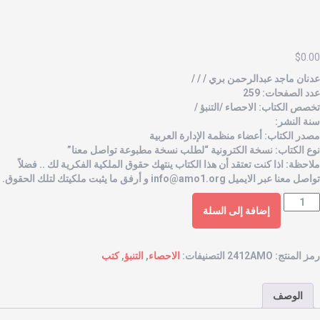
$
0.0
ﺪﻧﺎن ﻣﺎﺟﺪ ﻋﺒﺪاﻟﺮﺣﻤﻦ ﺑﺮي / / /
دد الصفحات: 259
خصص الكتاب: الاحصاء /التنبؤ /
نة النشر:
صدر الكتاب: أعضاء منظمة الإدارة العربية
وع الكتاب: نسخة الكترونية “لطلب نسخة مطبوعة تواصل معنا”
لاحظة: اذا كنت تعتقد أن هذا الكتاب ينتهك حقوق الملكية الفكرية لك .. فضلاً
واصل معنا عبر الايميل
info@amo1.org
و أرفق ما يثبت ملكيتك لتلك الحقوق.
إضافة إلى السلة
مز المنتج:
2412AMO
التصنيفات:
الاحصاء
,
التنبؤ
,
كتب
الوصف