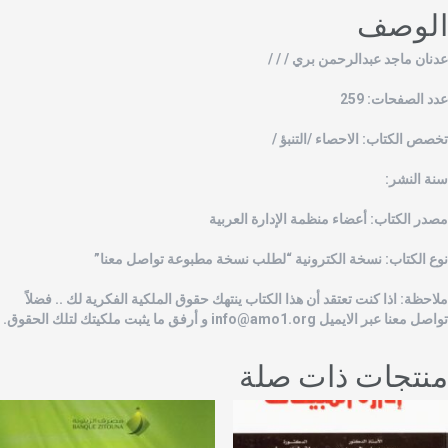
لوصف
ﺪﻧﺎن ﻣﺎﺟﺪ ﻋﺒﺪاﻟﺮﺣﻤﻦ ﺑﺮي / / /
دد الصفحات: 259
خصص الكتاب: الاحصاء /التنبؤ /
نة النشر:
صدر الكتاب: أعضاء منظمة الإدارة العربية
وع الكتاب: نسخة الكترونية “لطلب نسخة مطبوعة تواصل معنا”
لاحظة: اذا كنت تعتقد أن هذا الكتاب ينتهك حقوق الملكية الفكرية لك .. فضلاً
واصل معنا عبر الايميل
info@amo1.org
و أرفق ما يثبت ملكيتك لتلك الحقوق.
نتجات ذات صلة