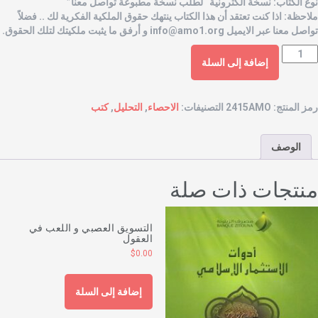
وع الكتاب: نسخة الكترونية “لطلب نسخة مطبوعة تواصل معنا”
لاحظة: اذا كنت تعتقد أن هذا الكتاب ينتهك حقوق الملكية الفكرية لك .. فضلاً
واصل معنا عبر الايميل
info@amo1.org
و أرفق ما يثبت ملكيتك لتلك الحقوق.
إضافة إلى السلة
مز المنتج:
2415AMO
التصنيفات:
الاحصاء
,
التحليل
,
كتب
الوصف
نتجات ذات صلة
التسويق العصبي و اللعب في
العقول
$
0.00
إضافة إلى السلة