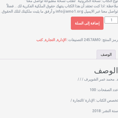
وع الكتاب: نسخة الكترونية “لطلب نسخة مطبوعة تواصل معنا”
لاحظة: اذا كنت تعتقد أن هذا الكتاب ينتهك حقوق الملكية الفكرية لك .. فضلاً
واصل معنا عبر الايميل
info@amo1.org
و أرفق ما يثبت ملكيتك لتلك الحقوق.
إضافة إلى السلة
مز المنتج:
2457AMO
التصنيفات:
الإدارة
,
التجارة
,
كتب
الوصف
لوصف
. محمد عمر الشويرف / / /
دد الصفحات: 100
خصص الكتاب: الإدارة /التجارة /
نة النشر: 2018