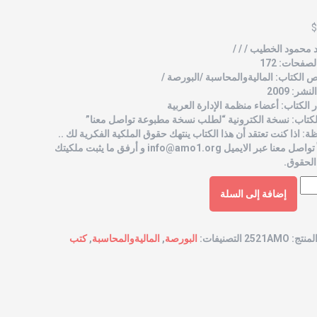
$
محمود الخطيب / / /
صفحات: 172
الكتاب: الماليةوالمحاسبة /البورصة /
شر: 2009
الكتاب: أعضاء منظمة الإدارة العربية
لكتاب: نسخة الكترونية “لطلب نسخة مطبوعة تواصل معنا”
ة: اذا كنت تعتقد أن هذا الكتاب ينتهك حقوق الملكية الفكرية لك ..
 تواصل معنا عبر الايميل
info@amo1.org
و أرفق ما يثبت ملكيتك
الحقوق.
إضافة إلى السلة
لمنتج:
2521AMO
التصنيفات:
البورصة
,
الماليةوالمحاسبة
,
كتب