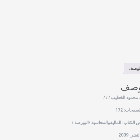
لوصف
وصف
محمود الخطيب / / /
صفحات: 172
الكتاب: الماليةوالمحاسبة /البورصة /
شر: 2009