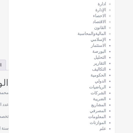
ادارة
الإدارة
الاحصاء
الاقتصاد
القانون
الماليةوالمحاسبة
الإسلامي
الاستثمار
البورصة
التحليل
التقارير
ا
التكاليف
الحكومية
ال
الدولي
الرياضيات
محمد 
الشركات
الضريبة
عدد ال
المشاريع
المصرفي
تخصص 
المعلومات
الموازنات
سنة الن
علم