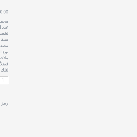
0.00
محمد 
عدد ال
تخصص 
سنة الن
مصدر 
نوع ا
ملاحظ
فضلاً
لتلك 
رمز ا