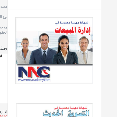
مصدر 
نوع ا
ملاحظ
الحقو
من
ادارة
$
0.00