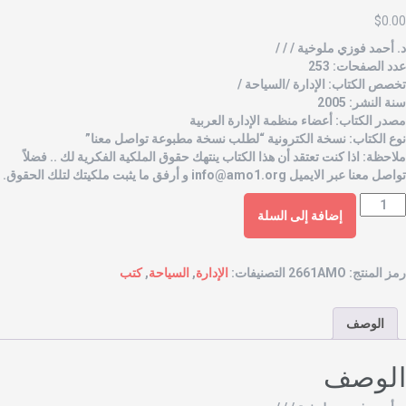
$
0.0
. أحمد فوزي ملوخية / / /
دد الصفحات: 253
خصص الكتاب: الإدارة /السياحة /
نة النشر: 2005
صدر الكتاب: أعضاء منظمة الإدارة العربية
وع الكتاب: نسخة الكترونية “لطلب نسخة مطبوعة تواصل معنا”
لاحظة: اذا كنت تعتقد أن هذا الكتاب ينتهك حقوق الملكية الفكرية لك .. فضلاً
واصل معنا عبر الايميل
info@amo1.org
و أرفق ما يثبت ملكيتك لتلك الحقوق.
إضافة إلى السلة
مز المنتج:
2661AMO
التصنيفات:
الإدارة
,
السياحة
,
كتب
الوصف
لوصف