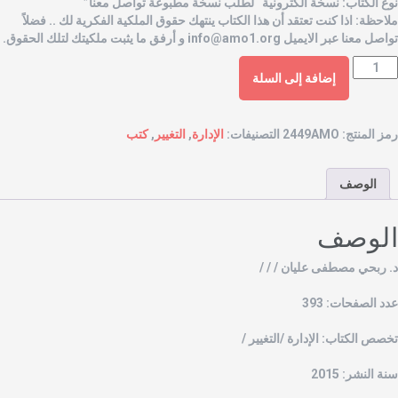
وع الكتاب: نسخة الكترونية “لطلب نسخة مطبوعة تواصل معنا”
لاحظة: اذا كنت تعتقد أن هذا الكتاب ينتهك حقوق الملكية الفكرية لك .. فضلاً
واصل معنا عبر الايميل
info@amo1.org
و أرفق ما يثبت ملكيتك لتلك الحقوق.
إضافة إلى السلة
مز المنتج:
2449AMO
التصنيفات:
الإدارة
,
التغيير
,
كتب
الوصف
لوصف
. ربحي مصطفى عليان / / /
دد الصفحات: 393
خصص الكتاب: الإدارة /التغيير /
نة النشر: 2015