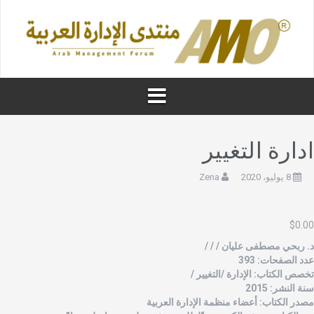
دارة التغيير
8 يوليو، 2020
Zena
$
0.0
. ربحي مصطفى عليان / / /
دد الصفحات: 393
خصص الكتاب: الإدارة /التغيير /
نة النشر: 2015
صدر الكتاب: أعضاء منظمة الإدارة العربية