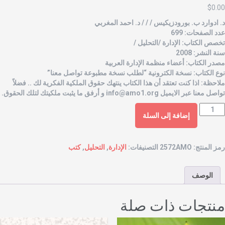
$
0.0
. ادوارد ب. بورودزيكيس / / / د. احمد المغربي
دد الصفحات: 699
خصص الكتاب: الإدارة /التحليل /
نة النشر: 2008
صدر الكتاب: أعضاء منظمة الإدارة العربية
وع الكتاب: نسخة الكترونية “لطلب نسخة مطبوعة تواصل معنا”
لاحظة: اذا كنت تعتقد أن هذا الكتاب ينتهك حقوق الملكية الفكرية لك .. فضلاً
واصل معنا عبر الايميل
info@amo1.org
و أرفق ما يثبت ملكيتك لتلك الحقوق.
إضافة إلى السلة
مز المنتج:
2572AMO
التصنيفات:
الإدارة
,
التحليل
,
كتب
الوصف
نتجات ذات صلة