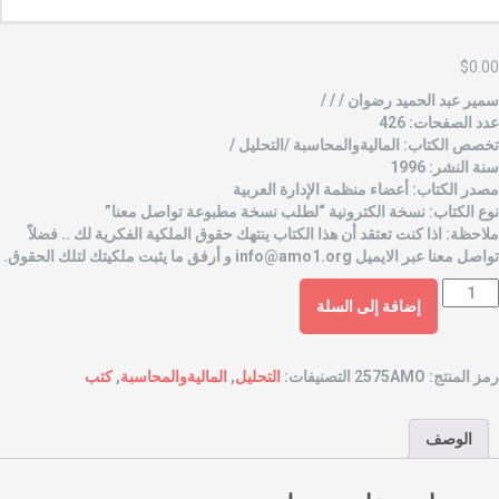
$
0.0
مير عبد الحميد رضوان / / /
دد الصفحات: 426
خصص الكتاب: الماليةوالمحاسبة /التحليل /
نة النشر: 1996
صدر الكتاب: أعضاء منظمة الإدارة العربية
وع الكتاب: نسخة الكترونية “لطلب نسخة مطبوعة تواصل معنا”
لاحظة: اذا كنت تعتقد أن هذا الكتاب ينتهك حقوق الملكية الفكرية لك .. فضلاً
واصل معنا عبر الايميل
info@amo1.org
و أرفق ما يثبت ملكيتك لتلك الحقوق.
إضافة إلى السلة
مز المنتج:
2575AMO
التصنيفات:
التحليل
,
الماليةوالمحاسبة
,
كتب
الوصف