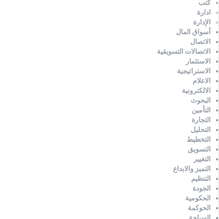
كتب
ادارة
الإدارة
أسواق المال
الاتصال
الاتصالات التسويقية
الاستثمار
الاستراتيجية
الاعلام
الالكترونية
البحوث
التأمين
التجارة
التحليل
التخطيط
التسويق
التغيير
التميز والابداع
التنظيم
الجودة
الحكومية
الحوكمة
السياحة