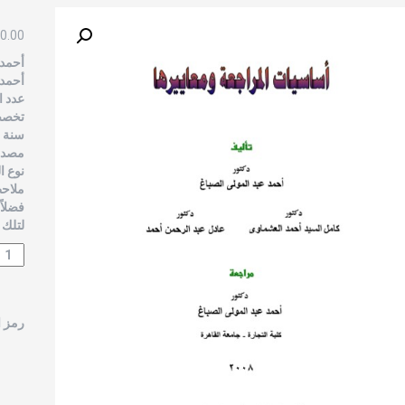
0.00
أﺣﻤﺪ 
أﺣﻤﺪ /
عدد ال
تخصص 
سنة الن
مصدر 
نوع ا
ملاحظ
فضلاً
لتلك 
رمز ا