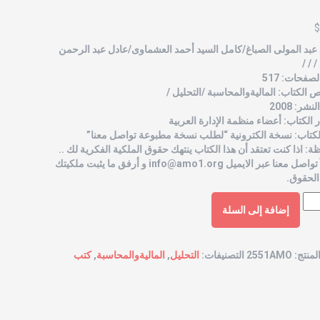
$
ﻋﺒﺪ اﻟﻤﻮﻟﻰ الصباغ/كاﻣﻞ اﻟﺴﻴﺪ أحمد اﻟﻌﺸﻤﺎوى/ﻋﺎدل ﻋﺒﺪ اﻟﺮﺣﻤﻦ
 / /
صفحات: 517
الكتاب: الماليةوالمحاسبة /التحليل /
شر: 2008
الكتاب: أعضاء منظمة الإدارة العربية
لكتاب: نسخة الكترونية “لطلب نسخة مطبوعة تواصل معنا”
ة: اذا كنت تعتقد أن هذا الكتاب ينتهك حقوق الملكية الفكرية لك ..
 تواصل معنا عبر الايميل
info@amo1.org
و أرفق ما يثبت ملكيتك
الحقوق.
إضافة إلى السلة
لمنتج:
2551AMO
التصنيفات:
التحليل
,
الماليةوالمحاسبة
,
كتب