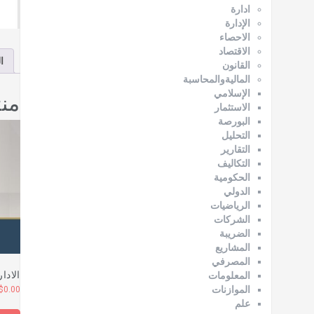
ادارة
الإدارة
الاحصاء
الاقتصاد
ا
القانون
الماليةوالمحاسبة
من
الإسلامي
الاستثمار
البورصة
التحليل
التقارير
التكاليف
الحكومية
الدولي
الرياضيات
الشركات
الضريبة
المشاريع
المصرفي
الادا
المعلومات
الموازنات
$
0.00
علم