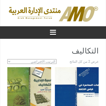
التكاليف
عرض ⁦2⁩ من كل النتائج