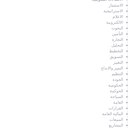
الاستثمار
الاستراتيجية
الاعلام
الالكترونية
البحوث
التأمين
التجارة
التحليل
التخطيط
التسويق
التغيير
التميز والابداع
التنظيم
الجودة
الحكومية
الحوكمة
السياحة
العامة
القرارات
المالية العامة
المبيعات
المشاريع