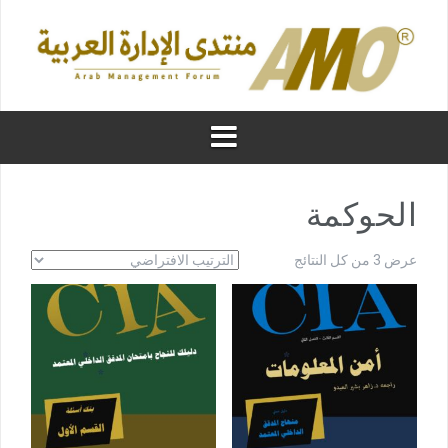
الحوكمة
عرض ⁦3⁩ من كل النتائج