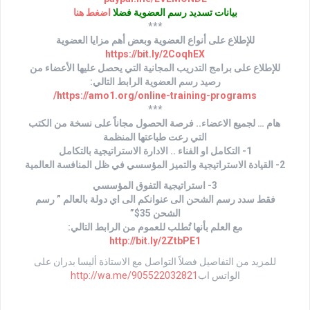
بيانات تسديد رسم العضوية فضلا
اضغط هنا
***
للإطلاع على أنواع العضوية وبعض أهم مزايا العضوية
https://bit.ly/2CoqhEX
للإطلاع على برامج التدريب المجانية التي يحصل عليها الأعضاء من
رصيد رسم العضوية الرابط التالي:
https://amo1.org/online-training-programs/
***
هام … لجميع الاعضاء.. فرصة الحصول مجاناً على نسخة من الكتب
التي رعت طباعتها المنظمة
1- التكامل او الفناء .. الادارة الاستراتيجية بالتكامل
2- القيادة الاستراتيجية والتميز المؤسسي في ظل المنافسة العالمية
3- استراتيجية التفوق المؤسسي
فقط سدد رسم الشحن الى عنوانكم الى اي دولة بالعالم ” رسم
الشحن 35$”
مع العلم بأنها تُطلب للعموم من الرابط التالي:
http://bit.ly/2ZtbPE1
للمزيد من التفاصيل فضلاً التواصل مع الاستاذة أليسا بدران على
الواتس اب
http://wa.me/905522032821