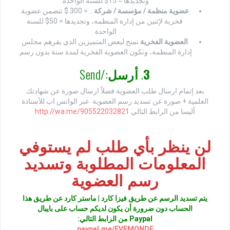
وتجديدها = 15$ للسنة الواحدة.
عضوية منظمة / مؤسسة / شركة
.. = 300 $ تتضمن عضوية
فخرية لإثنين من إدارة المنظمة، وتجديدها = 50$ للسنة
الواحدة.
العضوية الفخرية
تمنح لبعض المتميزين الذي يقرهم مجلس
إدارة المنظمة، وتكون العضوية الفخرية لمدة سنة بدون رسم.
3
.
أرسل
:/Send
بعد إتمام ارسال طلب العضوية فضلاً ارسال صورة عن شهادتك
العلمية + صورة عن تسديد رسم العضوية عبر الواتس اب للأستاذة
أليسا من الرابط التالي
http://wa.me/905522032821
لن ينظر بأي طلب لم يستوفي
المعلومات المطلوبة وتسديد
رسم العضوية
يتم تسديد الرسم عن طريق فيزا كارد | ماستر كارد عن طريق هذا
الحساب دون ضرورة أن يكون لديكم حساب على بايبال
Paypal من الرابط التالي:
paypal.me/EVEMONDE