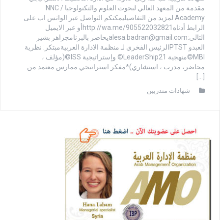
مقدمة من المعهد العالي لبحوث العلوم والتكنولوجيا / NNC
Academy لمزيد من التفاصيليمكنكم التواصل عبر الواتس اب على
الرابط أدناهhttp://wa.me/905522032821أو عبر الايميل
التالي:
alesa.badran@gmail.com
يحاضر بالبرنامجزاهر بشير
العبدو PTSTالرئيس الفخري لـ منظمة الادارة العربيةمبتكر: نظرية
MBI©منهجية LeaderShip21© وإستراتيجية ISS©(مؤلف ،
محاضر، مدرب ، استشاري)*مفكر استراتيجي ممارس معتمد من
[…]
شهادات متدربين