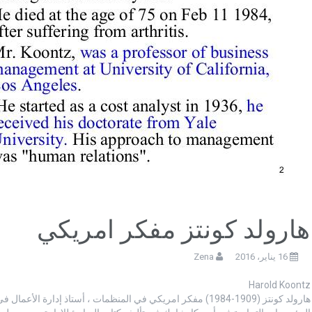
هارولد كونتز مفكر امريكي
16 يناير، 2016
Zena
Harold Koontz
هارولد كونتز (1909-1984) مفكر امريكي في المنظمات ، أستاذ إدا