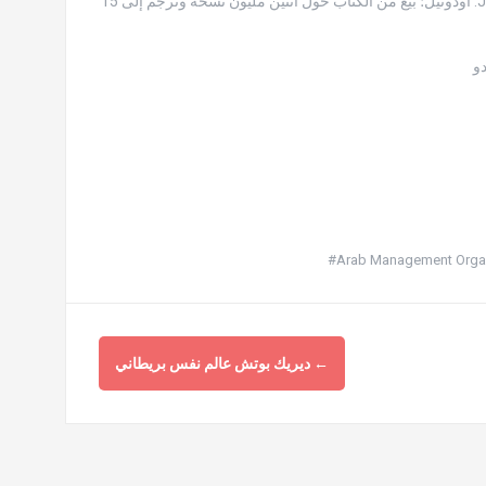
المؤسسات التجارية في أمريكا. شارك في تأليف كتاب المبادئ للإدارة مع سيريل J. أودونيل؛ بيع من الكتاب حول اثنين مليون نسخة وترجم إلى 15
دو
←
ديريك بوتش عالم نفس بريطاني