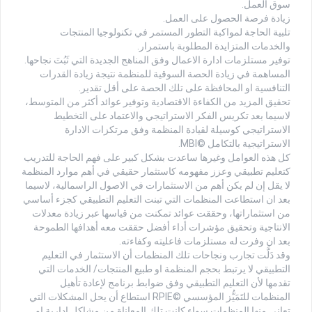
سوق العمل.
زيادة فرصة الحصول على العمل.
تلبية الحاجة لمواكبة التطور المستمر في تكنولوجيا المنتجات
والخدمات المتزايدة المطلوبة باستمرار.
توفير مستلزمات ادارة الاعمال وفق المناهج الجديدة التي ثَبُتَ نجاحها.
المساهمة في زيادة الحصة السوقية للمنظمة نتيجة زيادة القدرات
التنافسية او المحافظة على تلك الحصة على أقل تقدير.
تحقيق المزيد من الكفاءة الاقتصادية وتوفير عوائد أكثر من المتوسط،
لاسيما بعد تكريس الفكر الاستراتيجي والاعتماد على التخطيط
الاستراتيجي كوسيلة لقيادة المنظمة وفق مرتكزات الادارة
الاستراتيجية بالتكامل ©MBI.
كل هذه العوامل وغيرها ساعدت بشكل كبير على فهم الحاجة للتدريب
كتعليم تطبيقي وعزز مفهومه كاستثمار حقيقي في أهم موارد المنظمة
لا يقل إن لم يكن أهم من الاستثمارات في الاصول الراسمالية، لاسيما
بعد ان استطاعت المنظمات التي تبنت التعليم التطبيقي كجزء أساسي
من استثماراتها، وحققت عوائد تمكنت من قياسها عبر زيادة معدلات
الانتاجية وتحقيق مؤشرات أداء أفضل حققت معه أهدافها الطموحة
بعد ان وفرت له مستلزمات فاعليته وكفاءته.
وقد دَلَّت تجارب ونجاحات تلك المنظمات أن الاستثمار في التعليم
التطبيقي لا يرتبط بحجم المنظمة او طبيع المنتجات/ الخدمات التي
تقدمها لأن التعليم التطبيقي وفق ضوابط برنامج لإعادة تأهيل
المنظمات للتَمَيُّز المؤسسي ©RPIE استطاع أن يحل المشكلات التي
تعاني منها المنظمات سواء كانت تلك المعاناة من مشاكل إدارية او