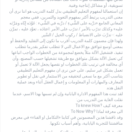
تسويقية، أو مشاكل إنتاجية وفنية.
إن استعمالنا لمفهوم التعليم التطبيقي بدل كلمة التدريب هو اننا نرى أن
معنى التدريب يرتبط أكثر بمفهوم التعويد والتمرين، ففي معجم
المعاني الجامع «درَّبه على الشَّيءِ / درَّبه في الشَّيء : عَوَّدَه إيّاه ومَرَّنَه
عليه» وكذلك تدرّب بالأمر / تدرّب على الأمر :اعتادَه ، تعوَّد عليه ، تمرَّن
عليه :- تدرَّبَ على الانضباط / ركوب الخيل / السَّير.
ولهذا فإن مضمون كلمة التدريب أقرب ما تكون إلى التقليد والحفظ أو
بمعنى أوسع تتوافق مع الاعمال التي لا تتطلب تفكير بقدرما تتطلب
تنفيذ، فتشغيل الآلة مثلاً يخضع لمجموعة من الخطوات الواجب اتباعها
كي تعمل الآلة بشكل متوافق مع طريقة تشغيلها حسب المصنع، وأن
أي مخالفة في ترتيب تلك الخطوات او نقصها يجعل الآلة لا تعمل أو
تعمل بشكل غير سليم، على حين نرى ان مفهوم التعليم التطبيقي
يتناسب أكثر مع ما نسعى لتحقيقه من الاستثمار في نقل أو تطوير
المعارف والمهارات أو المعلومات و إعمال العقل أثناء وبعد عملية
النقل هذه.
لقد تبنت هذا المفهوم الادارة اليابانية وإن لم تسمها بهذا الاسم، عندما
نقلت الغاية من التدريب من:
معرفة كيف ?To knew How
الى معرفة لماذا ?To Now Why
وقد ناقشنا هذين المضمونين في كتابنا «التكامل او الفناء» في معرض
مناقشتنا للتجربة اليابانية، وأهم أسباب تكونها.
والفرق الجوهري بين المعنيين هو التفكير بما تتعلمه والعمل على