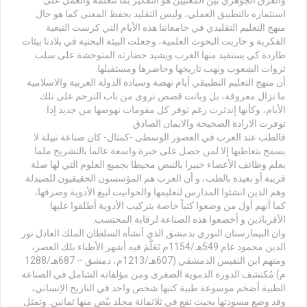
استثماره بالتطبيق العملي، وليس التقليد بحفظ المعنى كما هو حال
منهج التعليم التقليدي في جامعاتنا هذه الأيام التي كرست التبعية
الفكرية و حاربت البحوث العلمية، وجعلت البيئة البحثية في بلادنا بيئات
طاردة كي يستفيد منها الغرب ويشيد حضارته المتوحشة على سلب
ثروات الشعوب ونهب تاريخها وحاضرها ومستقبلها.
أن منهج التعليم التطبيقي أيام نهضة وسيادة الدولة العربية والاسلامية
ما تزال معروفة، بل وباتت قصص تروى من باب الترحم على تلك
الأيام، وكأنها إندثرت رغم توفر كل مقومات نهوضها من جديد إذا
توفرت الارادة الصحيحة والايمان الصادق.
فالطب عند العرب في العصور الوسطى -كمثال- كان صناعة نبيلة لا
يسمح بتعاطيها إلا لمن حصل على خبرة واسعة عالما بالتشريح ملما
بعلم وظائف الأعضاء خبيرا بالنبض محيطا بجميع العلوم التي لها صلة
قريبة أو بعيدة بالطب، و أن العرب هم المؤسسون الحقيقيون للصيدلة
وهم الذين انشئوا المدارس لتعليمها والحوانيت لبيع الأدوية وصرفها،
كما أنهم أول من وضعوا كتباً خاصة بتركيب الأدوية أطلقوا عليها
الأقرباذين و أخضعوا هذه الصناعة لرقابة المحتسب.
وان البيمارستان النوري بدمشق الذي أنشأه السلطان الملك العادل نور
الدين محمود عام 549هـ/1154م تَعَلَّمَ فيه أشهر الأطباء بلك العصر،
ومنهم ابن النفيس الدمشقي (607هـ/1213م، دمشق – 687هـ/1288
م) مُكتشف الدورة الدموية الصغرى ومن مؤلفاته الشامل في الصناعة
الطبية أضخم موسوعة طبية كتبها شخص واحد في التاريخ الإنساني،
وقد وضع مسودتها بحيث تقع في ثلاثمائة مجلد بيّض منها ثمانين. وتمثل