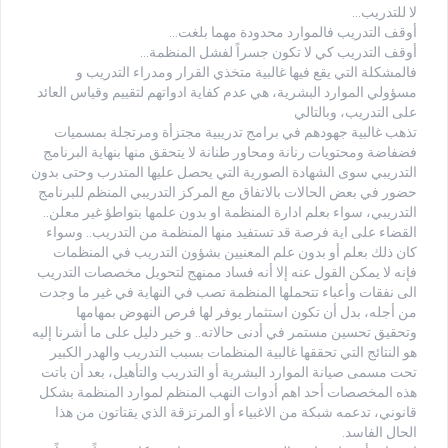
لا للتدريب…
أوقف التدريب فالموارد محدودة مهما بلغت…
أوقف التدريب كي لا تكون جسراً لفشل المنظمة…
فالمشكلة التي يقع فيها غالبية متخذي القرار ومدراء التدريب و
مسؤولي الموارد البشرية، هي عدم كفاية ادواتهم لتقييم وقياس العائد
على التدريب، وبالتالي
تذهب غالبية جهودهم في برامج تدريبية مجتزأة ومرتجلة بمسميات
فضفاضة ومحتويات رنانة ومحاور طنانة لا يتحقق منها بنهاية البرنامج
التدريبي سوى الشهادة الصورية التي يحصل عليها المتدرب وحتى بدون
حضور في بعض الحالات بالاتفاق مع المركز التدريبي المنظم للبرنامج
التدريبي، سواء بعلم ادارة المنظمة او بدون علمها بتواطؤ غير معلن..
القضاء على اية فرصة قد تستفيد منها المنظمة من التدريب.. وسواء
كان ذلك بعلم أو بدون علم المعنيين بشؤون التدريب في المنظمات
فإنه لا يمكن القول عنه إلا أنه فساد ممنهج لتحويل مخصصات التدريب
الى نفقات وأعباء تتحملها المنظمة تصب في النهاية في غير ما وجدت
من أجله، بدل أن تكون استثمار يوفر لها فرص النهوض بمهامها
وتحقيق تحسين مستمر في أدنى حالاته.. و خير دليل على ما أشرنا إليه
هو النتائج التي تحققها غالبية المنظمات بسبب التدريب والهدر الكبير
تحت مسمى صيانة الموارد البشرية أو التدريب والتأهيل، بعد أن باتت
هذه المخصصات أحد اهم أدوات النهب المنظم لموارد المنظمة بشكل
قانوني، تدعمه شبكة من الاغبياء أو المرتزقة الذي يقتاتون من هذا
الحال الفاسد.