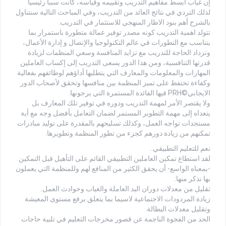
إن غياب أبسط مفاهيم التدريب وتقييمه وقياسه، كانت سبباً رئيسياً
لذلك التردي في نتائج العائد من التدريب، وفي المباحث التالية سنتناول
بالشرح أهم بنود الاطار المنهجي للاستثمار في التدريب.
تتولد اهمية التدريب كونه مصدر توفير عمالة متطورة باستمرار بما
يتناسب مع التطورات في عالم التكنولوجيا والإتصال و إدارة الأعمال،
وتزداد الحاجة للتدريب مع تزايد المنافسة وسعي المنظمات لزيادة
قدرتها التنافسية، ومن هذا الدور يسعى التدريب إلى إكساب العاملين
المهارات والمعلومات والمعارف التي يتطلبها أداؤهم لوظائفهم بفعالية
وكفاءة تحتفظ على تميز المنظمة بين منافسها وتحقق لأصحاب الدور
الايجابي©PRH فيها الفائدة المستمرة التي يرجونها.
ولا يقتصر الأمر لمهمة التدريب ودوره في توفير تلك المعارف بل
يتعداه إلى مهمة التطوير المستمر لضمان التعامل بأفضل وجه مع أية
مستجدات تواجه العمل، وكذلك تسليحهم بالمقدرة على توليد مبادرات
تمكنهم من زيادة دورهم كجزء من تطور المنظمة وتطويرها.
نعم للتعليم التطبيقي..
لقد استطاع تمكين العاملين التطبيقي القائم على التأهيل قبل التمكين
-بمعناه الواسع- أن يحقق الكثير من المنافع لهم وللمنظمة التي يعملون
بها نذكر منها:
تقليل من معدلات دوران اليد العاملة والغياب وحوادث العمل.
زيادة المردودات الاجتماعية لاسيما بما يتعلق برفع مستوى المعيشة
وتقليل معدلات البطالة.
الحد من الفجوة الناجمة عن قصور مخرجات التعليم في تلبية حاجات