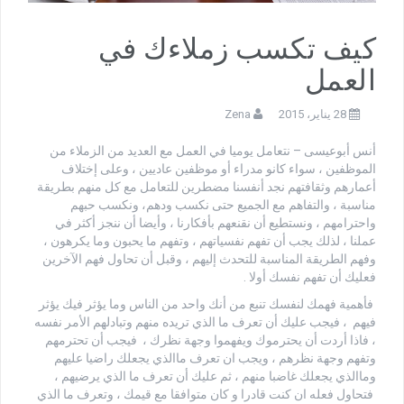
كيف تكسب زملاءك في
العمل
28 يناير، 2015
Zena
أنس أبوعيسى – نتعامل يوميا في العمل مع العديد من الزملاء من
الموظفين ، سواء كانو مدراء أو موظفين عاديين ، وعلى إختلاف
أعمارهم وثقافتهم نجد أنفسنا مضطرين للتعامل مع كل منهم بطريقة
مناسبة ، والتفاهم مع الجميع حتى نكسب ودهم، ونكسب حبهم
واحترامهم ، ونستطيع أن نقنعهم بأفكارنا ، وأيضا أن ننجز أكثر في
عملنا ، لذلك يجب أن تفهم نفسياتهم ، وتفهم ما يحبون وما يكرهون ،
وفهم الطريقة المناسبة للتحدث إليهم ، وقبل أن تحاول فهم الآخرين
فعليك أن تفهم نفسك أولا .
فأهمية فهمك لنفسك تنبع من أنك واحد من الناس وما يؤثر فيك يؤثر
فيهم ، فيجب عليك أن تعرف ما الذي تريده منهم وتبادلهم الأمر نفسه
، فاذا أردت أن يحترموك ويفهموا وجهة نظرك ، فيجب أن تحترمهم
وتفهم وجهة نظرهم ، ويجب ان تعرف ماالذي يجعلك راضيا عليهم
وماالذي يجعلك غاضبا منهم ، ثم عليك أن تعرف ما الذي يرضيهم ،
فتحاول فعله ان كنت قادرا و كان متوافقا مع قيمك ، وتعرف ما الذي