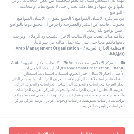
مهما كان الشخص سيئا ، فلا تخلو شخصيته من بعض الإيجابيات ، ركز
عليها واثنِ عليها ،وافعل ذلك بصدق حتى لا يصبح نفاقا أو مجاملة
• التواضع
من منا يكره الانسان المتواضع ؟ الجميع يتفق أن الانسان المتواضع
محبوب ، فابتعد عن التكبر والغطرسة واحرص أن تتخلق دوما بالتواضع
، فمن تواضع لله رفعه.
بالتأكيد هناك العديد من الأساليب الأخرى لكسب ود الزملاء ، ونرحب
باسهاماتكم معنا حتى نبني بيئة عمل مثالية في شركاتنا.
#منظمة الادارة العربية / Arab Management Organization –
#AMO#
المركز الإعلامي
,
مقالات Amo
#منظمة الادارة العربية / Arab
Management Organization – #AMO#
,
أخبار
,
أخبار العلوم
,
اخبار
الأعمال
,
اخبار الاعمال
,
اخبار العلوم
,
استبيان
,
استبيانات
,
استطلاع
,
استطلاعات
,
استطلاعات الرأي
,
الاتحاد العربي للدراسات والبحوث
,
الدار
,
الدار العربية للدراسات والبحوث
,
الدراسات
,
الدراسات والبحوث
,
الرأي
,
العربية
,
المجلس العربي للدراسات والبحوث
,
المركز العربي للدراسات
والبحوث
,
بحوث
,
بحوث تسويقية
,
تدريب
,
تسويق
,
تصميم
,
تصميم مواقع
,
دراسات
,
دراسات تسويقية
,
دراسات وبحوث
,
عربي
,
عربية
,
مركز
,
مركز
الدراسات والبحوث العربية