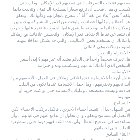
يغضبهم فتتجنب التصرفات التي تغضبهم قدر الإمكان ، وذلك حتى
تكسب ودهم ، فيجب أن ترفع شعار المصلحة الدائمة ، وتتحدث دائما
بلغة ” نحن ” بدلا من لغة ” أنا ” ، فتفرح بانجازاتهم وكأنها لك ، وتعفو
عن أخطائهم وكأنها أخطائك ، وابحث عن الامور المشتركة بينك وبين
زملائك ، فدائما ما يوجد نقاط يتفق عليها الجميع ، فاعتمد عليها واحرص
ان تبتعد عن نقاط الاختلاف قدر الإمكان ، ولتحسين علاقاتك مع زملائك
بامكانك أن تستخدم بعض الأساليب ، والتي قد تشكل مداخلا سهلة
لقلوب زملائك وهي كالتالي :
• الاحترام والتقدير
هل تعرف شخصاً واحداً في العالم يعتقد أنه غير مهم ؟ إذن أشعر
الشخص الذي أمامك أنه مهم وستكسب وده واحترامه .
• الابتسامة
عليك أن تبدأ بالابتسامة عندما تلاقي زملائك في العمل ، لأنه يفهم منها
أنك تحبهم وتحترمهم ، وما أجمل الابتسامة عندما تكون من القلب
صادقة وليست مصطنعة ، وعليك بالابتسامة حتى لو كنت حزينا أو
مهموما .
• التسامح
من السهل جدا أن تتصيد أخطاء الآخرين ، فالكل يرتكب الأخطاء، لكن
الأفضل أن تتسامح وتعفو ، و ان تحاول أن تدافع عنهم في غيابهم ، وأن
نساعدهم في تصحيح الخطأ ، وأن نجدد الثقة فيهم دوما حتى يستطيعوا
التغلب على أخطائهم
• الثناء الصادق