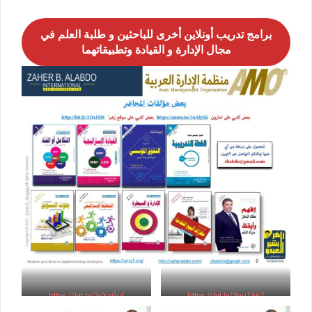
برامج تدريب أونلاين أخرى للباحثين و طلبة العلم في
مجال الإدارة و القيادة وتطبيقاتهما
https://bit.ly/3sYoGuf
https://bit.ly/3nuT667