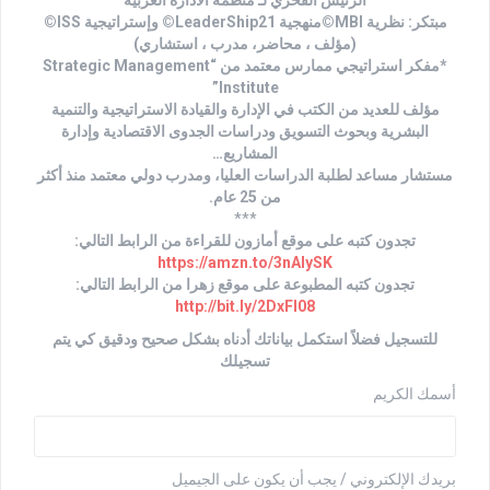
الرئيس الفخري لـ منظمة الادارة العربية
مبتكر: نظرية MBI©منهجية LeaderShip21© وإستراتيجية ISS©
(مؤلف ، محاضر، مدرب ، استشاري)
*مفكر استراتيجي ممارس معتمد من “Strategic Management
Institute”
مؤلف للعديد من الكتب في الإدارة والقيادة الاستراتيجية والتنمية
البشرية وبحوث التسويق ودراسات الجدوى الاقتصادية وإدارة
المشاريع…
مستشار مساعد لطلبة الدراسات العليا، ومدرب دولي معتمد منذ أكثر
من 25 عام.
***
تجدون كتبه على موقع أمازون للقراءة من الرابط التالي:
https://amzn.to/3nAlySK
تجدون كتبه المطبوعة على موقع زهرا من الرابط التالي:
http://bit.ly/2DxFl08
للتسجيل فضلاً استكمل بياناتك أدناه بشكل صحيح ودقيق كي يتم
تسجيلك
أسمك الكريم
بريدك الإلكتروني / يجب أن يكون على الجيميل