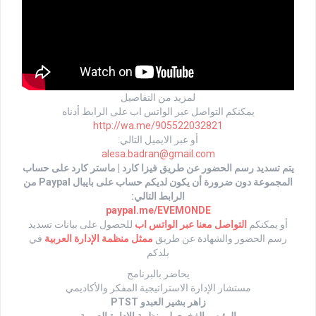
لمزيد من التفاصيل
يمكنكم التواصل عبر الواتس اب على الرابط أدناه
http://wa.me/905522032821
أو عبر الايميل التالي:
alesa.badran@gmail.com
يتم تسديد رسم الحضور عن طريق فيزا كارد | ماستر كارد على حساب
المجموعة دون ضرورة أن يكون لديكم حساب على بايبال Paypal من
الرابط التالي:
paypal.me/EVEMONDE
أو يمكنكم
التواصل معنا عبر الواتس اب
للحصول على بيانات تسديد
رسم الحضور والشهادة عن طريق
ممثل منظمة الإدارة العربية
في
بلدكم
يحاضر بالبرنامج
مستشار الإدارة الاستراتيجية المفكر والأكاديمي
زاهر بشير العبدو PTST