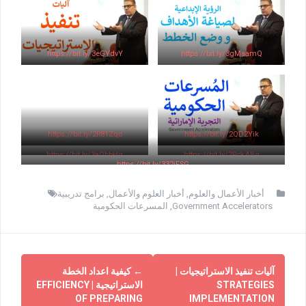
https://bit.ly/3eGYdvY
https://bit.ly/3gMaamQ
https://bit.ly/2R81Zqo
https://bit.ly/2QD2Yik
https://bit.ly/3aObbHg
https://bit.ly/2RckABq
https://bit.ly/332iFSG
أخبار الأعمال والعلوم
,
أخبار العلوم والأعمال
,
برامج تدريبية
Government Accelerators
,
المسرعات الحكومية
آليات تنفيذ الاستراتيجيات |
←
كيفية اعداد الخطة
STRATEGIES
الاستراتيجية | EFFICIENCY
OF PREPARING
IMPLEMENTATION