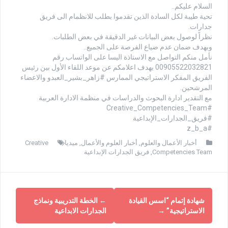
السلام عليكم..
تحية طيبة لكل السادة الذين تقدموا بطلب للانظمام الى فريق
جدارات.
نظراً لوصول بعض البيانات غير الدقيقة في بعض الطلبات.
وبهدف ضمان عدم ضياع الفرصة على الجميع..
نأمل منكم التواصل مع الاستاذة اليسا على الواتساب رقم
00905522032821 بهدف اعلامكم عن موعد اللقاء الأول بين رئيس
الفريق المفكر الاستراتيجي الممارس #زاهر_بشير_العبدو والاعضاء
المرشحين.
مع التقدير ادارة البحوث والدراسات في منظمة الادارة العربية
#Creative_Competencies_Team
#فريق_الجدارات_الإبداعية
#z_b_a
أخبار الأعمال والعلوم
,
أخبار العلوم والأعمال
,
ميديا
Creative
Competencies Team
,
فريق الجدارات الإبداعية
شهادة إتمام “اسس القيادة
←
الخطة التدريبية ونماذج
الاستراتيجية”
→
الجدارات الابداعية