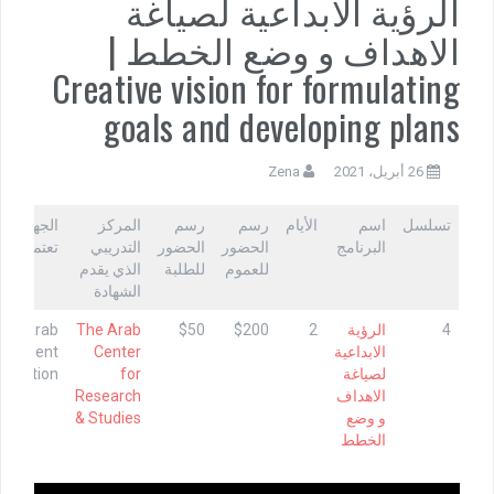
الرؤية الابداعية لصياغة
الاهداف و وضع الخطط |
Creative vision for formulating
goals and developing plans
26 أبريل، 2021
Zena
تسلسل
اسم
الأيام
رسم
رسم
المركز
الجهة التي
البرنامج
الحضور
الحضور
التدريبي
تعتمد البرن
للعموم
للطلبة
الذي يقدم
الشهادة
4
الرؤية
2
$200
$50
The Arab
Arab
الابداعية
Center
agement
لصياغة
for
anization
الاهداف
Research
و وضع
& Studies
الخطط