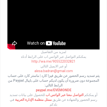
لمزيد من التفاصيل
يمكنكم التواصل عبر الواتس اب على الرابط أدناه
http://wa.me/905522032821
أو عبر الايميل التالي:
alesa.badran@gmail.com
يتم تسديد رسم الحضور عن طريق فيزا كارد | ماستر كارد على حساب
المجموعة دون ضرورة أن يكون لديكم حساب على بايبال Paypal من
الرابط التالي:
paypal.me/EVEMONDE
أو يمكنكم
التواصل معنا عبر الواتس اب
للحصول على بيانات تسديد
رسم الحضور والشهادة عن طريق
ممثل منظمة الإدارة العربية
في
بلدكم