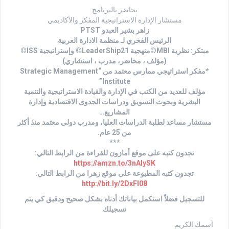
يحاضر بالبرنامج
مستشار الإدارة الاستراتيجية المفكر والأكاديمي
زاهر بشير العبدو PTST
الرئيس الفخري لـ منظمة الادارة العربية
مبتكر: نظرية MBI©منهجية LeaderShip21© وإستراتيجية ISS©
(مؤلف ، محاضر، مدرب ، استشاري)
*مفكر استراتيجي ممارس معتمد من “Strategic Management
Institute”
مؤلف للعديد من الكتب في الإدارة والقيادة الاستراتيجية والتنمية
البشرية وبحوث التسويق ودراسات الجدوى الاقتصادية وإدارة
المشاريع…
مستشار مساعد لطلبة الدراسات العليا، ومدرب دولي معتمد منذ أكثر
من 25 عام.
***
تجدون كتبه على موقع أمازون للقراءة من الرابط التالي:
https://amzn.to/3nAlySK
تجدون كتبه المطبوعة على موقع زهرا من الرابط التالي:
http://bit.ly/2DxFl08
للتسجيل فضلاً استكمل بياناتك أدناه بشكل صحيح ودقيق كي يتم
تسجيلك
أسمك الكريم