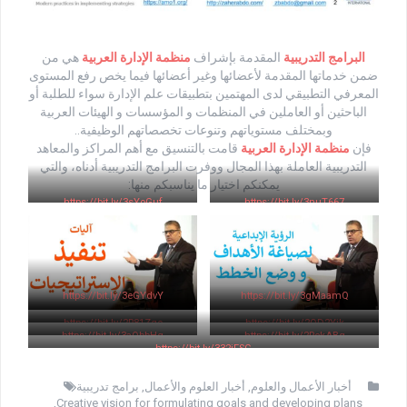
البرامج التدريبية
المقدمة بإشراف
منظمة الإدارة العربية
هي من
ضمن خدماتها المقدمة لأعضائها وغير أعضائها فيما يخص رفع المستوى
المعرفي التطبيقي لدى المهتمين بتطبيقات علم الإدارة سواء للطلبة أو
الباحثين أو العاملين في المنظمات و المؤسسات و الهيئات العربية
وبمختلف مستوياتهم وتنوعات تخصصاتهم الوظيفية..
فإن
منظمة الإدارة العربية
قامت بالتنسيق مع أهم المراكز والمعاهد
التدريبية العاملة بهذا المجال ووفرت البرامج التدريبية أدناه، والتي
يمكنكم اختيار ما يناسبكم منها:
https://bit.ly/3sYoGuf
https://bit.ly/3nuT667
https://bit.ly/3eGYdvY
https://bit.ly/3gMaamQ
https://bit.ly/2R81Zqo
https://bit.ly/2QD2Yik
https://bit.ly/3aObbHg
https://bit.ly/2RckABq
https://bit.ly/332iFSG
أخبار الأعمال والعلوم
,
أخبار العلوم والأعمال
,
برامج تدريبية
,
Creative vision for formulating goals and developing plans